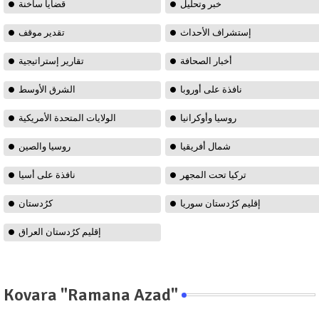
خبر وتحليل
قضايا ساخنة
إستشراف الأحداث
تقدير موقف
أخبار الصحافة
تقارير إستراتيجية
نافذة على أوروبا
الشرق الأوسط
روسيا وأوكرانيا
الولايات المتحدة الأمريكية
شمال أفريقيا
روسيا والصين
تركيا تحت المجهر
نافذة على أسيا
إقليم كرُدستان سوريا
كرُدستان
إقليم كرُدستان العراق
Kovara "Ramana Azad"