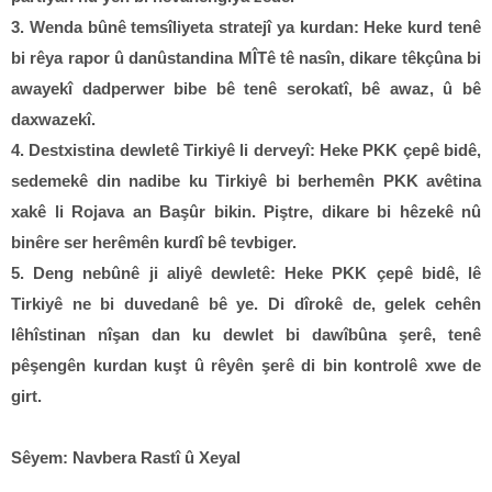
3. Wenda bûnê temsîliyeta stratejî ya kurdan: Heke kurd tenê
bi rêya rapor û danûstandina MÎTê tê nasîn, dikare têkçûna bi
awayekî dadperwer bibe bê tenê serokatî, bê awaz, û bê
daxwazekî.
4. Destxistina dewletê Tirkiyê li derveyî: Heke PKK çepê bidê,
sedemekê din nadibe ku Tirkiyê bi berhemên PKK avêtina
xakê li Rojava an Başûr bikin. Piştre, dikare bi hêzekê nû
binêre ser herêmên kurdî bê tevbiger.
5. Deng nebûnê ji aliyê dewletê: Heke PKK çepê bidê, lê
Tirkiyê ne bi duvedanê bê ye. Di dîrokê de, gelek cehên
lêhîstinan nîşan dan ku dewlet bi dawîbûna şerê, tenê
pêşengên kurdan kuşt û rêyên şerê di bin kontrolê xwe de
girt.
Sêyem: Navbera Rastî û Xeyal