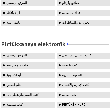
حقائق وأرقام
الموقع الرسمي
قراءات فكرية
آراء وأفكار
الحوارات والمناظرات
نافذة أدبية
Pirtûkxaneya elektronîk
كتب التحليل السياسي
الموقع الرسمي
كتب تاريخية
أبحاث ديموغرافية
التنمية البشرية
أبحاث دينية
كتب الإدارة والأعمال
علم النفس
كتب فكرية
كتب السير والإضطرابات
كتب فلسفية
PIRTÛKÊN KURDÎ