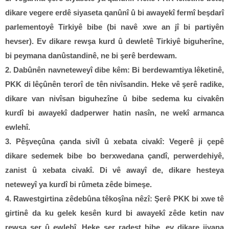
dikare vegere erdê siyaseta qanûnî û bi awayekî fermî beşdarî
parlementoyê Tirkiyê bibe (bi navê xwe an jî bi partiyên
hevser). Ev dikare rewşa kurd û dewletê Tirkiyê biguherîne,
bi peymana danûstandinê, ne bi şerê berdewam.
2. Dabûnên navneteweyî dibe kêm: Bi berdewamtiya lêketinê,
PKK di lêçûnên terorî de tên nivîsandin. Heke vê şerê radike,
dikare van nivîsan biguhezîne û bibe sedema ku civakên
kurdî bi awayekî dadperwer hatin nasîn, ne wekî armanca
ewlehî.
3. Pêşveçûna çanda sivîl û xebata civakî: Vegerê ji çepê
dikare sedemek bibe bo berxwedana çandî, perwerdehiyê,
zanist û xebata civakî. Di vê awayî de, dikare hesteya
neteweyî ya kurdî bi rûmeta zêde bimeşe.
4. Rawestgirtina zêdebûna têkoşîna nêzî: Şerê PKK bi xwe tê
girtinê da ku gelek kesên kurd bi awayekî zêde ketin nav
rewşa şer û ewlehî. Heke şer radest bibe, ev dikare jiyana