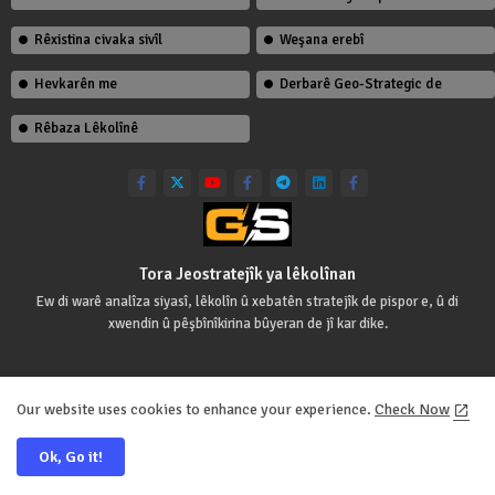
Rêxistina civaka sivîl
Weşana erebî
Hevkarên me
Derbarê Geo-Strategic de
Rêbaza Lêkolînê
Tora Jeostratejîk ya lêkolînan
Ew di warê analîza siyasî, lêkolîn û xebatên stratejîk de pispor e, û di
xwendin û pêşbînîkirina bûyeran de jî kar dike.
Our website uses cookies to enhance your experience.
Check Now
Têkilî
Mafên Milkiyetê - DMCA
Ok, Go it!
All Right Reserved Copyright Geostrategic Studies Network©