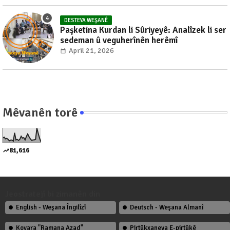
DESTEYA WEŞANÊ
Paşketina Kurdan li Sûriyeyê: Analîzek li ser
sedeman û veguherînên herêmî
April 21, 2026
Mêvanên torê
81,616
Jeostratejî bi zimanên din
English - Weşana Îngilîzî
Deutsch - Weşana Almanî
Kovara "Ramana Azad"
Pirtûkxaneya E-pirtûkê