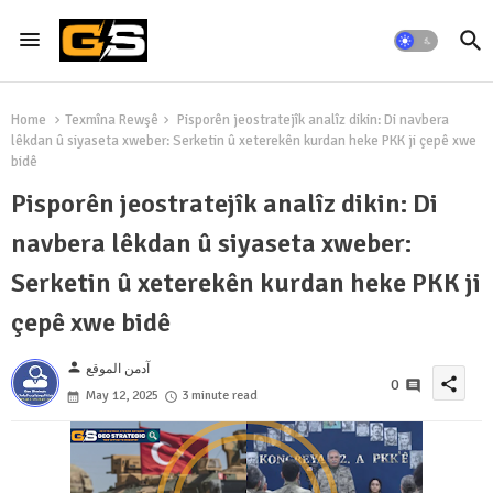
Home
Texmîna Rewşê
Pisporên jeostratejîk analîz dikin: Di navbera
lêkdan û siyaseta xweber: Serketin û xeterekên kurdan heke PKK ji çepê xwe
bidê
Pisporên jeostratejîk analîz dikin: Di
navbera lêkdan û siyaseta xweber:
Serketin û xeterekên kurdan heke PKK ji
çepê xwe bidê
person
آدمن الموقع
share
0
May 12, 2025
3 minute read