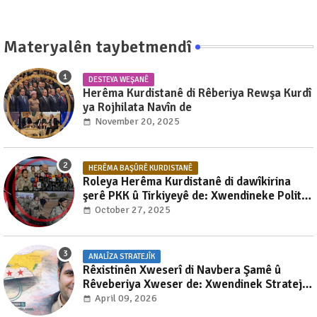
Materyalên taybetmendî
DESTEYA WEŞANÊ
Herêma Kurdistanê di Rêberiya Rewşa Kurdî
ya Rojhilata Navîn de
November 20, 2025
HERÊMA BAŞÛRÊ KURDISTANÊ
Roleya Herêma Kurdistanê di dawîkirina
şerê PKK û Tirkiyeyê de: Xwendineke Politikî
– Leşkerî – Aborî ya Hişyar û Dereng
October 27, 2025
ANALÎZA STRATEJÎK
Rêxistinên Xweserî di Navbera Şamê û
Rêveberiya Xweser de: Xwendinek Stratejîk
li Ser Pêşeroja Pirsgirêka Kurdî li Sûriyê
April 09, 2026