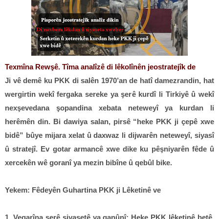
Texmîna Rewşê.
Tîma analîzê di lêkolînên jeostratejîk de
Ji vê demê ku PKK di salên 1970’an de hatî damezrandin, hat
wergirtin wekî fergaka sereke ya şerê kurdî li Tirkiyê û wekî
nexşevedana şopandina xebata neteweyî ya kurdan li
herêmên din. Bi dawiya salan, pirsê “heke PKK ji çepê xwe
bidê” bûye mijara xelat û daxwaz li dijwarên neteweyî, siyasî
û stratejî. Ev gotar armancê xwe dike ku pêşniyarên fêde û
xercekên wê goranî ya mezin bibîne û qebûl bike.
Yekem: Fêdeyên Guhartina PKK ji Lêketinê ve
1. Vegarîna şerê siyasetê ya qanûnî: Heke PKK lêketinê betê,