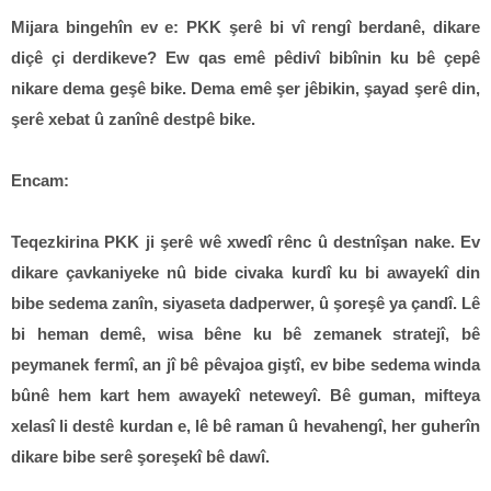
Mijara bingehîn ev e: PKK şerê bi vî rengî berdanê, dikare
diçê çi derdikeve? Ew qas emê pêdivî bibînin ku bê çepê
nikare dema geşê bike. Dema emê şer jêbikin, şayad şerê din,
şerê xebat û zanînê destpê bike.
Encam:
Teqezkirina PKK ji şerê wê xwedî rênc û destnîşan nake. Ev
dikare çavkaniyeke nû bide civaka kurdî ku bi awayekî din
bibe sedema zanîn, siyaseta dadperwer, û şoreşê ya çandî. Lê
bi heman demê, wisa bêne ku bê zemanek stratejî, bê
peymanek fermî, an jî bê pêvajoa giştî, ev bibe sedema winda
bûnê hem kart hem awayekî neteweyî. Bê guman, mifteya
xelasî li destê kurdan e, lê bê raman û hevahengî, her guherîn
dikare bibe serê şoreşekî bê dawî.