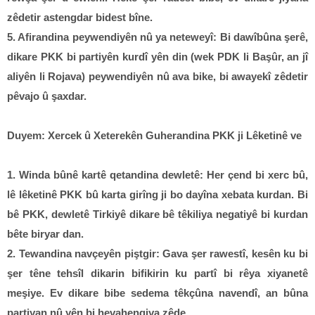
zêdetir astengdar bidest bîne.
5. Afirandina peywendiyên nû ya neteweyî: Bi dawîbûna şerê,
dikare PKK bi partiyên kurdî yên din (wek PDK li Başûr, an jî
aliyên li Rojava) peywendiyên nû ava bike, bi awayekî zêdetir
pêvajo û şaxdar.
Duyem: Xercek û Xeterekên Guherandina PKK ji Lêketinê ve
1. Winda bûnê kartê qetandina dewletê: Her çend bi xerc bû,
lê lêketinê PKK bû karta girîng ji bo dayîna xebata kurdan. Bi
bê PKK, dewletê Tirkiyê dikare bê têkiliya negatiyê bi kurdan
bête biryar dan.
2. Tewandina navçeyên piştgir: Gava şer rawestî, kesên ku bi
şer têne tehsîl dikarin bifikirin ku partî bi rêya xiyanetê
meşiye. Ev dikare bibe sedema têkçûna navendî, an bûna
partiyan nû yên bi hevahengiya zêde.